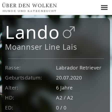
ÜBER DEN WOLKEN
HUNDE UND KATZENZUCHT
Lando
Moannser Line Lais
Rasse:
Labrador Retriever
Geburtsdatum:
20.07.2020
Alter:
6 Jahre
HD:
A2
/
A2
ED:
0
/
0