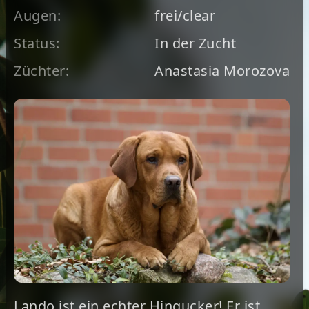
Augen:
frei/clear
Status:
In der Zucht
Züchter:
Anastasia Morozova
Lando ist ein echter Hingucker! Er ist