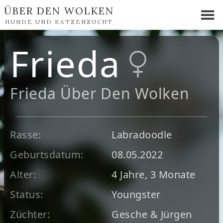
ÜBER DEN WOLKEN
HUNDE UND KATZENZUCHT
Frieda
Frieda Über Den Wolken
Rasse:
Labradoodle
Geburtsdatum:
08.05.2022
Alter:
4 Jahre, 3 Monate
Status:
Youngster
Züchter:
Gesche & Jürgen