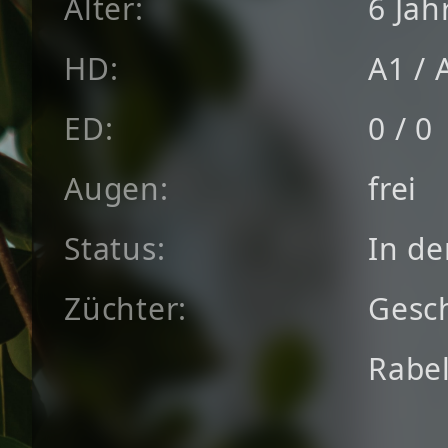
Alter:
6 Jah
HD:
A1
/
ED:
0
/
0
Augen:
frei
Status:
In de
Züchter:
Gesch
Rabe