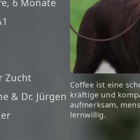
re, 6 Monate
A1
r Zucht
Coffee ist eine sc
kräftige und kompa
e & Dr. Jürgen
aufmerksam, men
ler
lernwillig.